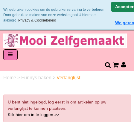
Binnen 1 - 2 werkdagen verzonden
Accepter
Wij gebruiken cookies om de gebruikerservaring te verbeteren.
Garens worden uit 1 verfbad verzonden
Door gebruik te maken van onze website gaat U hiermee
Veilig online betalen of zelf overschrijven
akkoord.
Privacy & Cookiebeleid
Weigere
14 dagen retourneren en bedenktijd
Home
>
Funnys haken
>
Verlanglijst
U bent niet ingelogd, log eerst in om artikelen op uw
verlanglijst te kunnen plaatsen.
Klik hier om in te loggen >>