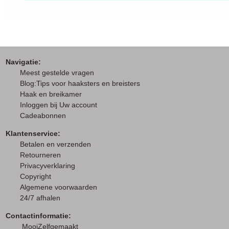
Navigatie:
M
eest gestelde vragen
Blog:Tips voor haaksters en breisters
Haak en breikamer
I
nloggen bij Uw account
Cadeabonnen
Klantenservice:
Betalen en verzenden
Retourneren
Privacyverklaring
Copyright
Algemene voorwaarden
24/7 afhalen
Contactinformatie:
MooiZelfgemaakt