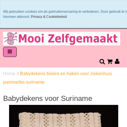
Binnen 1 - 2 werkdagen verzonden
Wij gebruiken cookies om de gebruikerservaring te verbeteren. Door gebruik te
Garens worden uit 1 verfbad verzonden
hiermee akkoord.
Privacy & Cookiebeleid
Veilig online betalen of zelf overschrijven
14 dagen retourneren en bedenktijd
Home
>
Babydekens breien en haken voor ziekenhuis
parimaribo suriname
Babydekens voor Suriname