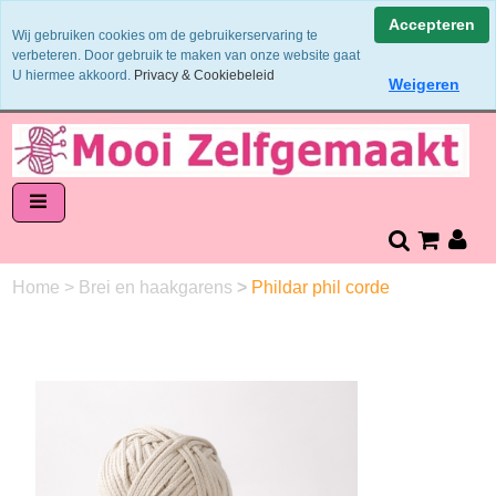
Binnen 1 - 2 werkdagen verzonden
Accepteren
Wij gebruiken cookies om de gebruikerservaring te
Garens worden uit 1 verfbad verzonden
verbeteren. Door gebruik te maken van onze website gaat
Veilig online betalen of zelf overschrijven
U hiermee akkoord.
Privacy & Cookiebeleid
Weigeren
14 dagen retourneren en bedenktijd
Home
>
Brei en haakgarens
>
Phildar phil corde