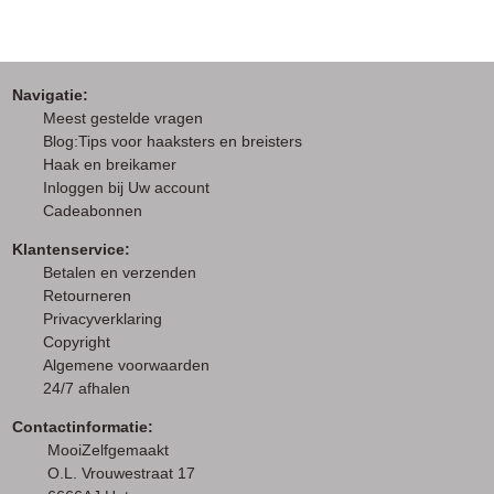
Navigatie:
M
eest gestelde vragen
Blog:Tips voor haaksters en breisters
Haak en breikamer
I
nloggen bij Uw account
Cadeabonnen
Klantenservice:
Betalen en verzenden
Retourneren
Privacyverklaring
Copyright
Algemene voorwaarden
24/7 afhalen
Contactinformatie:
MooiZelfgemaakt
O.L. Vrouwestraat 17