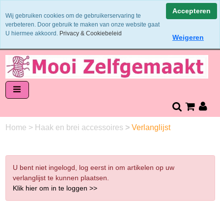
Binnen 1 - 2 werkdagen verzonden
Accepteren
Wij gebruiken cookies om de gebruikerservaring te
Garens worden uit 1 verfbad verzonden
verbeteren. Door gebruik te maken van onze website gaat
Veilig online betalen of zelf overschrijven
U hiermee akkoord.
Privacy & Cookiebeleid
Weigeren
14 dagen retourneren en bedenktijd
Home
>
Haak en brei accessoires
>
Verlanglijst
U bent niet ingelogd, log eerst in om artikelen op uw
verlanglijst te kunnen plaatsen.
Klik hier om in te loggen >>