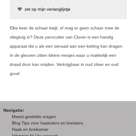
zet op mijn verlanglijstje
Elke keer de schaar kwijt, of mag er geen schaar mee de
vliegtuig in? Deze yarncutter van Clover is een handig
apparaat die u als een sieraad aan een ketting kan dragen.
In de gleuven zitten kleine mesjes waar u makkelijk een
draad door kan snijden. Verkrijgbaar in oud zilver en oud
goud.
Navigatie:
M
eest gestelde vragen
Blog:Tips voor haaksters en breisters
Haak en breikamer
I
nloggen bij Uw account