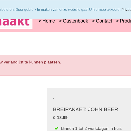
s worden uit 1 verfbad verzonden
Veilig online betalen of zelf overschrijve
erbeteren. Door gebruik te maken van onze website gaat U hiermee akkoord.
Priva
> Home
> Gastenboek
> Contact
> Prod
w verlanglijst te kunnen plaatsen.
.
BREIPAKKET: JOHN BEER
18.99
€
Binnen 1 tot 2 werkdagen in huis