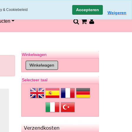
n
14 dagen retourneren en bedenktijd
Accepteren
cy & Cookiebeleid
Weigeren
ucten
Winkelwagen
Selecteer taal