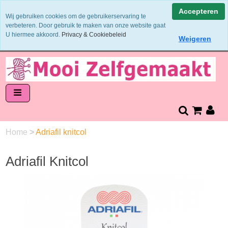
Binnen 1 - 2 werkdagen verzonden
Accepteren
Wij gebruiken cookies om de gebruikerservaring te
Garens worden uit 1 verfbad verzonden
verbeteren. Door gebruik te maken van onze website gaat
Veilig online betalen of zelf overschrijven
U hiermee akkoord.
Privacy & Cookiebeleid
Weigeren
14 dagen retourneren en bedenktijd
Home
>
Adriafil knitcol
Adriafil Knitcol