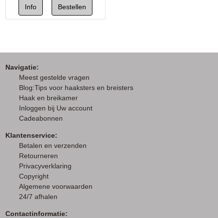
Navigatie:
M
eest gestelde vragen
Blog:Tips voor haaksters en breisters
Haak en breikamer
I
nloggen bij Uw account
Cadeabonnen
Klantenservice:
Betalen en verzenden
Retourneren
Privacyverklaring
Copyright
Algemene voorwaarden
24/7 afhalen
Contactinformatie: