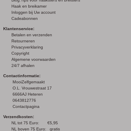
Blog:Tips voor haaksters en breisters
Haak en breikamer
I
nloggen bij Uw account
Cadeabonnen
Klantenservice:
Betalen en verzenden
Retourneren
Privacyverklaring
Copyright
Algemene voorwaarden
24/7 afhalen
Contactinformatie:
MooiZelfgemaakt
O.L. Vrouwestraat 17
6666AJ Heteren
0643812776
Contactpagina
Verzendkosten:
NL tot 75 Euro: €5,95
NL boven 75 Euro: gratis