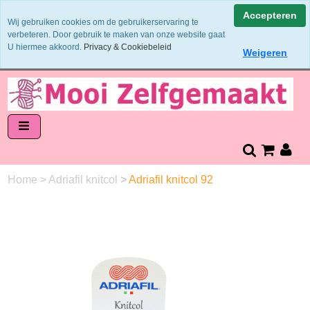
Binnen 1 - 2 werkdagen verzonden
Accepteren
Wij gebruiken cookies om de gebruikerservaring te
Garens worden uit 1 verfbad verzonden
verbeteren. Door gebruik te maken van onze website gaat
Veilig online betalen of zelf overschrijven
U hiermee akkoord.
Privacy & Cookiebeleid
Weigeren
14 dagen retourneren en bedenktijd
Home
>
Adriafil knitcol
>
Adriafil knitcol 92