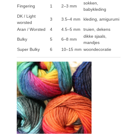
sokken,
Fingering
1
2–3 mm
babykleding
DK / Light
3
3.5–4 mm
kleding, amigurumi
worsted
Aran / Worsted
4
4.5–5 mm
truien, dekens
dikke sjaals,
Bulky
5
6–8 mm
mandjes
Super Bulky
6
10–15 mm
woondecoratie