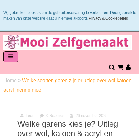
Binnen 1 - 2 werkdagen verzonden
Wij gebruiken cookies om de gebruikerservaring te verbeteren. Door gebruik te
Garens worden uit 1 verfbad verzonden
maken van onze website gaat U hiermee akkoord.
Privacy & Cookiebeleid
Veilig online betalen of zelf overschrijven
14 dagen retourneren en bedenktijd
Home
>
Welke soorten garen zijn er uitleg over wol katoen
acryl merino meer
Leon
0 Reacties
26 november 2025
Welke garens kies je? Uitleg
over wol, katoen & acryl en