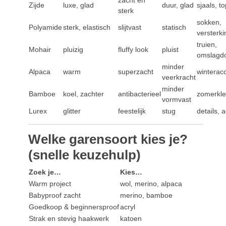
Zijde
luxe, glad
duur, glad
sjaals, t
sterk
sokken,
Polyamide
sterk, elastisch
slijtvast
statisch
versterki
truien,
Mohair
pluizig
fluffy look
pluist
omslagd
minder
Alpaca
warm
superzacht
winterac
veerkracht
minder
Bamboe
koel, zachter
antibacterieel
zomerkle
vormvast
Lurex
glitter
feestelijk
stug
details, 
Welke garensoort kies je?
(snelle keuzehulp)
Zoek je…
Kies…
Warm project
wol, merino, alpaca
Babyproof zacht
merino, bamboe
Goedkoop & beginnersproof
acryl
Strak en stevig haakwerk
katoen