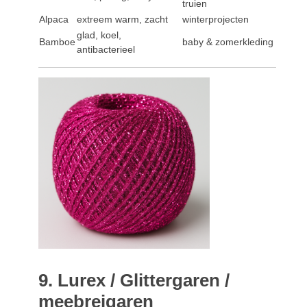
truien
Alpaca
extreem warm, zacht
winterprojecten
glad, koel,
Bamboe
baby & zomerkleding
antibacterieel
9. Lurex / Glittergaren /
meebreigaren