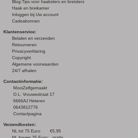
Blog:Tips voor haaksters en breisters
Haak en breikamer
I
nloggen bij Uw account
Cadeabonnen
Klantenservice:
Betalen en verzenden
Retourneren
Privacyverklaring
Copyright
Algemene voorwaarden
24/7 afhalen
Contactinformatie:
MooiZelfgemaakt
O.L. Vrouwestraat 17
6666AJ Heteren
0643812776
Contactpagina
Verzendkosten:
NL tot 75 Euro: €5,95
NL boven 75 Euro: gratis