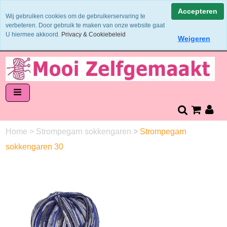
Binnen 1 - 2 werkdagen verzonden
Accepteren
Wij gebruiken cookies om de gebruikerservaring te
Garens worden uit 1 verfbad verzonden
verbeteren. Door gebruik te maken van onze website gaat
Veilig online betalen of zelf overschrijven
U hiermee akkoord.
Privacy & Cookiebeleid
Weigeren
14 dagen retourneren en bedenktijd
Home
>
Strompegarn sokkengaren
>
Strompegarn
sokkengaren 30