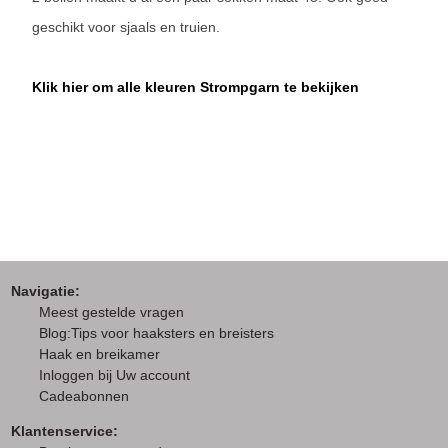
geschikt voor sjaals en truien.
Klik hier om alle kleuren Strompgarn te bekijken
Navigatie:
M
eest gestelde vragen
Blog:Tips voor haaksters en breisters
Haak en breikamer
I
nloggen bij Uw account
Cadeabonnen
Klantenservice: