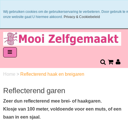
Binnen 1 - 2 werkdagen verzonden
Wij gebruiken cookies om de gebruikerservaring te verbeteren. Door gebruik te
Garens worden uit 1 verfbad verzonden
onze website gaat U hiermee akkoord.
Privacy & Cookiebeleid
Veilig online betalen of zelf overschrijven
14 dagen retourneren en bedenktijd
Home
>
Reflecterend haak en breigaren
Reflecterend garen
Zeer dun reflecterend mee brei- of haakgaren.
Klosje van 100 meter, voldoende voor een muts, of een
baan in een sjaal.