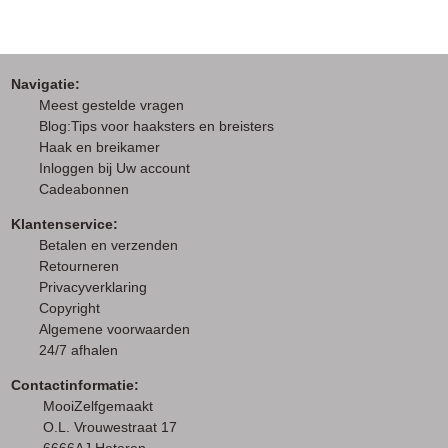
Navigatie:
M
eest gestelde vragen
Blog:Tips voor haaksters en breisters
Haak en breikamer
I
nloggen bij Uw account
Cadeabonnen
Klantenservice:
Betalen en verzenden
Retourneren
Privacyverklaring
Copyright
Algemene voorwaarden
24/7 afhalen
Contactinformatie:
MooiZelfgemaakt
O.L. Vrouwestraat 17
6666AJ Heteren