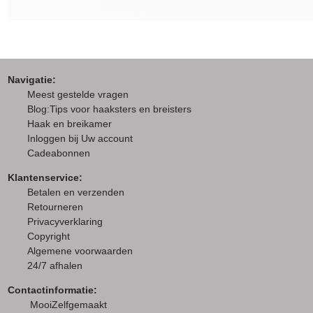
Navigatie:
M
eest gestelde vragen
Blog:Tips voor haaksters en breisters
Haak en breikamer
I
nloggen bij Uw account
Cadeabonnen
Klantenservice:
Betalen en verzenden
Retourneren
Privacyverklaring
Copyright
Algemene voorwaarden
24/7 afhalen
Contactinformatie:
MooiZelfgemaakt