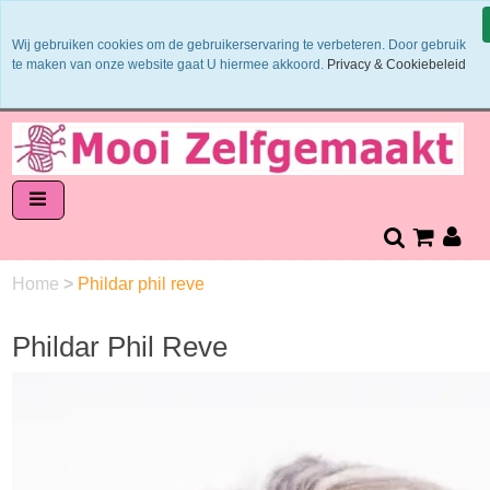
Binnen 1 - 2 werkdagen verzonden
Wij gebruiken cookies om de gebruikerservaring te verbeteren. Door gebruik
Garens worden uit 1 verfbad verzonden
te maken van onze website gaat U hiermee akkoord.
Privacy & Cookiebeleid
Veilig online betalen of zelf overschrijven
14 dagen retourneren en bedenktijd
Home
>
Phildar phil reve
Phildar Phil Reve