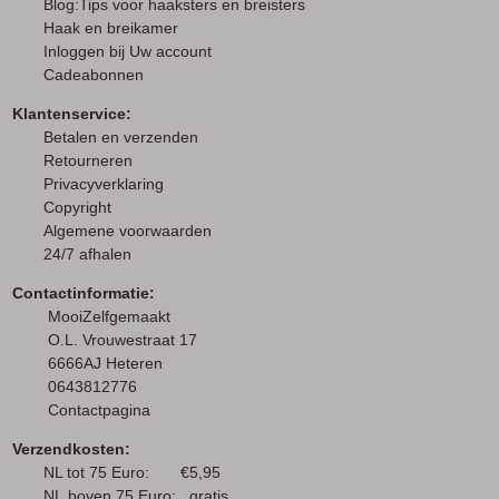
Blog:Tips voor haaksters en breisters
Haak en breikamer
I
nloggen bij Uw account
Cadeabonnen
Klantenservice:
Betalen en verzenden
Retourneren
Privacyverklaring
Copyright
Algemene voorwaarden
24/7 afhalen
Contactinformatie:
MooiZelfgemaakt
O.L. Vrouwestraat 17
6666AJ Heteren
0643812776
Contactpagina
Verzendkosten:
NL tot 75 Euro: €5,95
NL boven 75 Euro: gratis