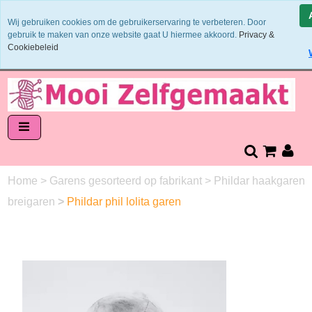
Binnen 1 - 2 werkdagen verzonden
Wij gebruiken cookies om de gebruikerservaring te verbeteren. Door
Garens worden uit 1 verfbad verzonden
gebruik te maken van onze website gaat U hiermee akkoord.
Privacy &
Veilig online betalen of zelf overschrijven
Cookiebeleid
14 dagen retourneren en bedenktijd
Home
>
Garens gesorteerd op fabrikant
>
Phildar haakgaren
breigaren
>
Phildar phil lolita garen