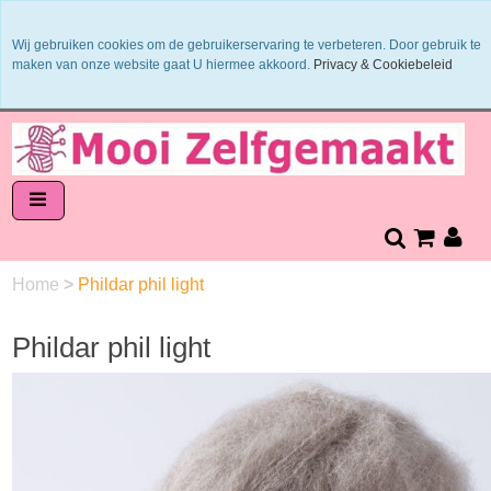
Binnen 1 - 2 werkdagen verzonden
Wij gebruiken cookies om de gebruikerservaring te verbeteren. Door gebruik te
Garens worden uit 1 verfbad verzonden
maken van onze website gaat U hiermee akkoord.
Privacy & Cookiebeleid
Veilig online betalen of zelf overschrijven
14 dagen retourneren en bedenktijd
Home
>
Phildar phil light
Phildar phil light