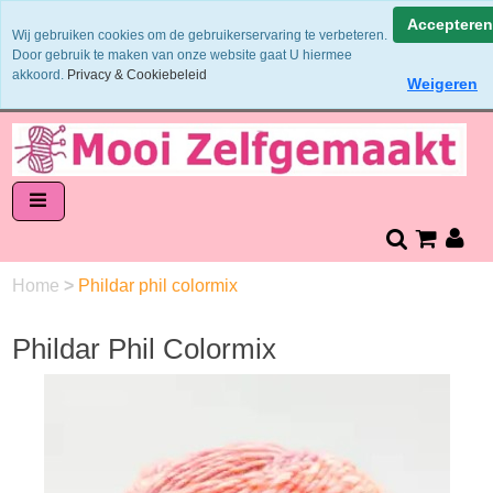
Binnen 1 - 2 werkdagen verzonden
Accepteren
Wij gebruiken cookies om de gebruikerservaring te verbeteren.
Garens worden uit 1 verfbad verzonden
Door gebruik te maken van onze website gaat U hiermee
Veilig online betalen of zelf overschrijven
akkoord.
Privacy & Cookiebeleid
Weigeren
14 dagen retourneren en bedenktijd
Home
>
Phildar phil colormix
Phildar Phil Colormix