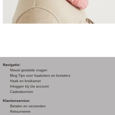
Navigatie:
M
eest gestelde vragen
Blog:Tips voor haaksters en breisters
Haak en breikamer
I
nloggen bij Uw account
Cadeabonnen
Klantenservice:
Betalen en verzenden
Retourneren