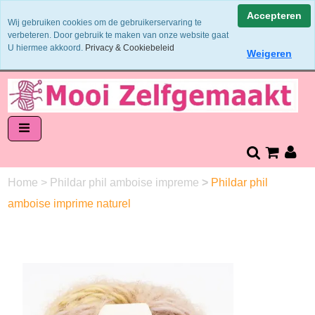
Binnen 1 - 2 werkdagen verzonden
Accepteren
Wij gebruiken cookies om de gebruikerservaring te
Garens worden uit 1 verfbad verzonden
verbeteren. Door gebruik te maken van onze website gaat
Veilig online betalen of zelf overschrijven
U hiermee akkoord.
Privacy & Cookiebeleid
Weigeren
14 dagen retourneren en bedenktijd
Home
>
Phildar phil amboise impreme
>
Phildar phil
amboise imprime naturel