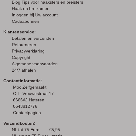
Blog:Tips voor haaksters en breisters
Haak en breikamer
I
nloggen bij Uw account
Cadeabonnen
Klantenservice:
Betalen en verzenden
Retourneren
Privacyverklaring
Copyright
Algemene voorwaarden
24/7 afhalen
Contactinformatie:
MooiZelfgemaakt
O.L. Vrouwestraat 17
6666AJ Heteren
0643812776
Contactpagina
Verzendkosten:
NL tot 75 Euro: €5,95
NL boven 75 Euro: gratis