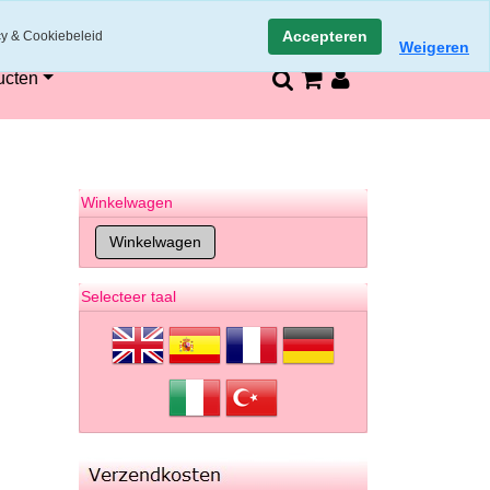
n
14 dagen retourneren en bedenktijd
Accepteren
cy & Cookiebeleid
Weigeren
ucten
Winkelwagen
Selecteer taal