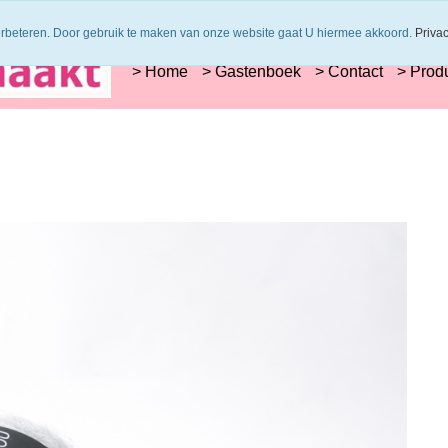
s worden uit 1 verfbad verzonden
Veilig online betalen of zelf overschrijve
erbeteren. Door gebruik te maken van onze website gaat U hiermee akkoord.
Priva
> Home
> Gastenboek
> Contact
> Prod