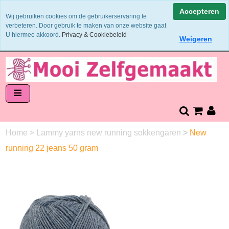
Binnen 1 - 2 werkdagen verzonden
Accepteren
Wij gebruiken cookies om de gebruikerservaring te
Garens worden uit 1 verfbad verzonden
verbeteren. Door gebruik te maken van onze website gaat
Veilig online betalen of zelf overschrijven
U hiermee akkoord.
Privacy & Cookiebeleid
Weigeren
14 dagen retourneren en bedenktijd
Home
>
Lammy yarns new running sokkengaren
>
New
running 22 jeans 50 gram