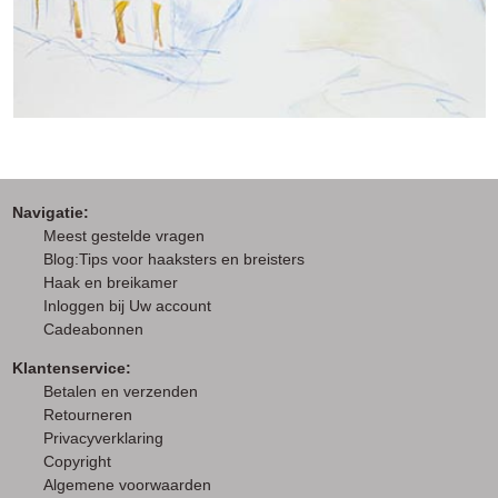
Navigatie:
M
eest gestelde vragen
Blog:Tips voor haaksters en breisters
Haak en breikamer
I
nloggen bij Uw account
Cadeabonnen
Klantenservice:
Betalen en verzenden
Retourneren
Privacyverklaring
Copyright
Algemene voorwaarden