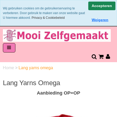
Binnen 1 - 2 werkdagen verzonden
Accepteren
Wij gebruiken cookies om de gebruikerservaring te
Garens worden uit 1 verfbad verzonden
verbeteren. Door gebruik te maken van onze website gaat
Veilig online betalen of zelf overschrijven
U hiermee akkoord.
Privacy & Cookiebeleid
Weigeren
14 dagen retourneren en bedenktijd
Home
>
Lang yarns omega
Lang Yarns Omega
Aanbieding OP=OP