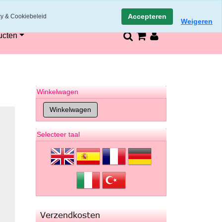
n
14 dagen retourneren en bedenktijd
Accepteren
cy & Cookiebeleid
Weigeren
ucten
Winkelwagen
Selecteer taal