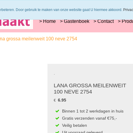
s worden uit 1 verfbad verzonden
Veilig online betalen of zelf overschrijve
erbeteren. Door gebruik te maken van onze website gaat U hiermee akkoord.
Priva
> Home
> Gastenboek
> Contact
> Prod
na grossa meilenweit 100 neve 2754
.
LANA GROSSA MEILENWEIT
100 NEVE 2754
6.95
€
Binnen 1 tot 2 werkdagen in huis
Gratis verzenden vanaf €75,-
Veilig betalen
Uit voorraad geleverd