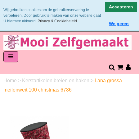
Binnen 1 - 2 werkdagen verzonden
Accepteren
Wij gebruiken cookies om de gebruikerservaring te
Garens worden uit 1 verfbad verzonden
verbeteren. Door gebruik te maken van onze website gaat
Veilig online betalen of zelf overschrijven
U hiermee akkoord.
Privacy & Cookiebeleid
Weigeren
14 dagen retourneren en bedenktijd
Home
>
Kerstartikelen breien en haken
>
Lana grossa
meilenweit 100 christmas 6786