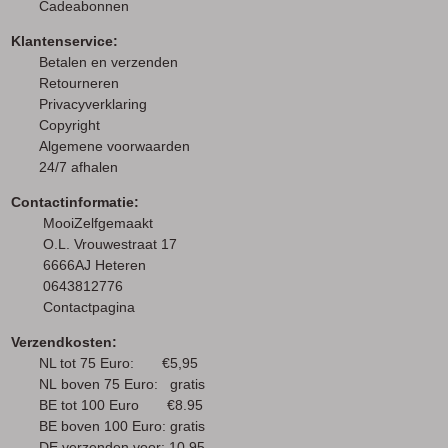
Cadeabonnen
Klantenservice:
Betalen en verzenden
Retourneren
Privacyverklaring
Copyright
Algemene voorwaarden
24/7 afhalen
Contactinformatie:
MooiZelfgemaakt
O.L. Vrouwestraat 17
6666AJ Heteren
0643812776
Contactpagina
Verzendkosten:
NL tot 75 Euro: €5,95
NL boven 75 Euro: gratis
BE tot 100 Euro €8.95
BE boven 100 Euro: gratis
DE verzenden voor: 10,95