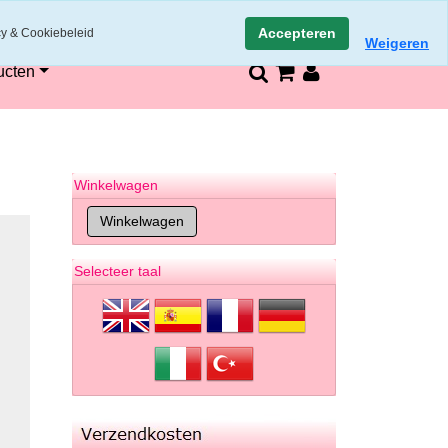
n
14 dagen retourneren en bedenktijd
Accepteren
cy & Cookiebeleid
Weigeren
ucten
Winkelwagen
Selecteer taal