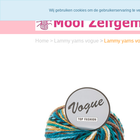
Binnen 1 - 2 werkdagen verzonden
Garen
Wij gebruiken cookies om de gebruikerservaring te v
Home
>
Lammy yarns vogue
>
Lammy yarns v