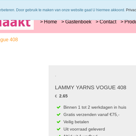
s worden uit 1 verfbad verzonden
Veilig online betalen of zelf overschrijve
erbeteren. Door gebruik te maken van onze website gaat U hiermee akkoord.
Priva
> Home
> Gastenboek
> Contact
> Prod
ogue 408
.
LAMMY YARNS VOGUE 408
2.65
€
Binnen 1 tot 2 werkdagen in huis
Gratis verzenden vanaf €75,-
Veilig betalen
Uit voorraad geleverd