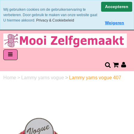
Binnen 1 - 2 werkdagen verzonden
Accepteren
Wij gebruiken cookies om de gebruikerservaring te
Garens worden uit 1 verfbad verzonden
verbeteren. Door gebruik te maken van onze website gaat
Veilig online betalen of zelf overschrijven
U hiermee akkoord.
Privacy & Cookiebeleid
Weigeren
14 dagen retourneren en bedenktijd
Home
>
Lammy yarns vogue
>
Lammy yarns vogue 407