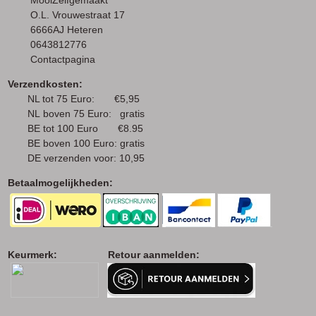
MooiZelfgemaakt
O.L. Vrouwestraat 17
6666AJ Heteren
0643812776
Contactpagina
Verzendkosten:
NL tot 75 Euro: €5,95
NL boven 75 Euro: gratis
BE tot 100 Euro €8.95
BE boven 100 Euro: gratis
DE verzenden voor: 10,95
Betaalmogelijkheden:
Keurmerk: Retour aanmelden: