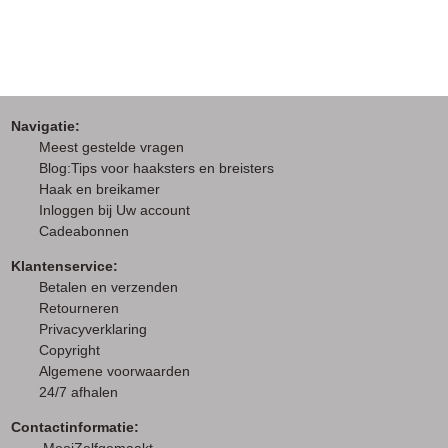
Navigatie:
M
eest gestelde vragen
Blog:Tips voor haaksters en breisters
Haak en breikamer
I
nloggen bij Uw account
Cadeabonnen
Klantenservice:
Betalen en verzenden
Retourneren
Privacyverklaring
Copyright
Algemene voorwaarden
24/7 afhalen
Contactinformatie: