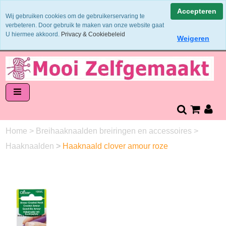
Binnen 1 - 2 werkdagen verzonden
Accepteren
Wij gebruiken cookies om de gebruikerservaring te
Garens worden uit 1 verfbad verzonden
verbeteren. Door gebruik te maken van onze website gaat
Veilig online betalen of zelf overschrijven
U hiermee akkoord.
Privacy & Cookiebeleid
Weigeren
14 dagen retourneren en bedenktijd
Home
>
Breihaaknaalden breiringen en accessoires
>
Haaknaalden
>
Haaknaald clover amour roze