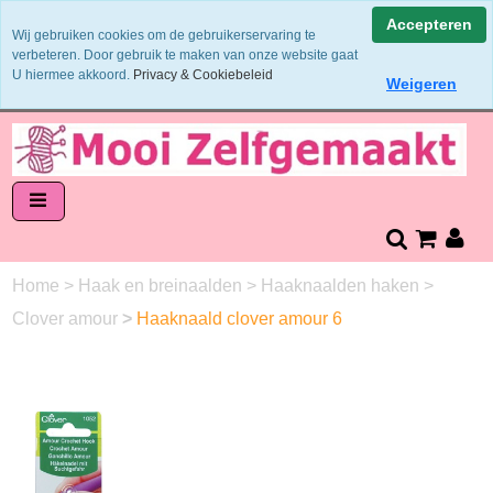
Binnen 1 - 2 werkdagen verzonden
Accepteren
Wij gebruiken cookies om de gebruikerservaring te
Garens worden uit 1 verfbad verzonden
verbeteren. Door gebruik te maken van onze website gaat
Veilig online betalen of zelf overschrijven
U hiermee akkoord.
Privacy & Cookiebeleid
Weigeren
14 dagen retourneren en bedenktijd
Home
>
Haak en breinaalden
>
Haaknaalden haken
>
Clover amour
>
Haaknaald clover amour 6