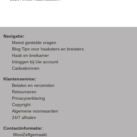
Navigatie:
M
eest gestelde vragen
Blog:Tips voor haaksters en breisters
Haak en breikamer
I
nloggen bij Uw account
Cadeabonnen
Klantenservice:
Betalen en verzenden
Retourneren
Privacyverklaring
Copyright
Algemene voorwaarden
24/7 afhalen
Contactinformatie:
MooiZelfgemaakt