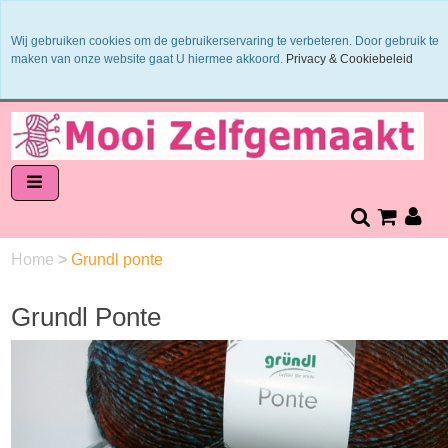
Binnen 1 - 2 werkdagen verzonden
Wij gebruiken cookies om de gebruikerservaring te verbeteren. Door gebruik te
Garens worden uit 1 verfbad verzonden
maken van onze website gaat U hiermee akkoord.
Privacy & Cookiebeleid
Veilig online betalen of zelf overschrijven
14 dagen retourneren en bedenktijd
Home
>
Grundl ponte
Grundl Ponte