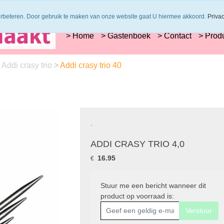
s worden uit 1 verfbad verzonden
Veilig online betalen of zelf overschrijve
erbeteren. Door gebruik te maken van onze website gaat U hiermee akkoord.
Priva
> Home
> Gastenboek
> Contact
> Prod
>
Addi crasy trio
>
Addi crasy trio 40
.
ADDI CRASY TRIO 4,0
16.95
€
Stuur me een bericht wanneer dit
product op voorraad is:
Verstuur