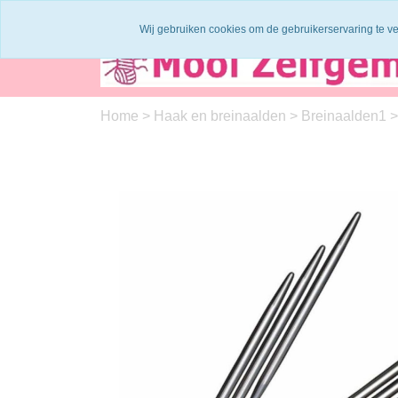
Binnen 1 - 2 werkdagen verzonden
Garen
Wij gebruiken cookies om de gebruikerservaring te v
Home
>
Haak en breinaalden
>
Breinaalden1