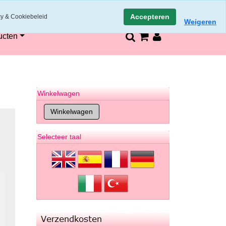
n
14 dagen retourneren en bedenktijd
Accepteren
cy & Cookiebeleid
Weigeren
ucten
Winkelwagen
Selecteer taal